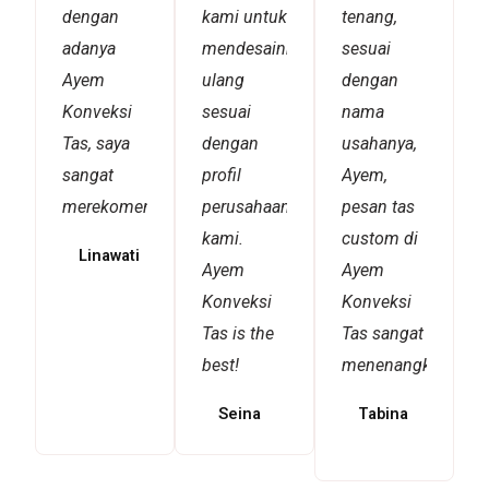
dengan
kami untuk
tenang,
adanya
mendesainnya
sesuai
Ayem
ulang
dengan
Konveksi
sesuai
nama
Tas, saya
dengan
usahanya,
sangat
profil
Ayem,
merekomendasikannya!
perusahaan
pesan tas
kami.
custom di
Linawati
Ayem
Ayem
Konveksi
Konveksi
Tas is the
Tas sangat
best!
menenangkan!
Seina
Tabina