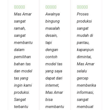
Rated
Rated
Rated















5
5
5
Mas Amar
Awalnya
Proses
out
out
out
sangat
bingung
produksi
of
of
of
ramah,
masalah
sangat
5
5
5
sangat
desain,
mudah di
membantu
tapi
pantau,
dalam
dengan
kapanpun
pemilihan
contoh
dimintai,
bahan tas
model tas
Mas Amar
dan model
yang saya
selalu
tas yang
dapat dari
gercep
ingin kami
internet,
memberikan
produksi.
Mas Amar
informasi,
Sangat
bisa
sangat
terbantu
membantu
membuat