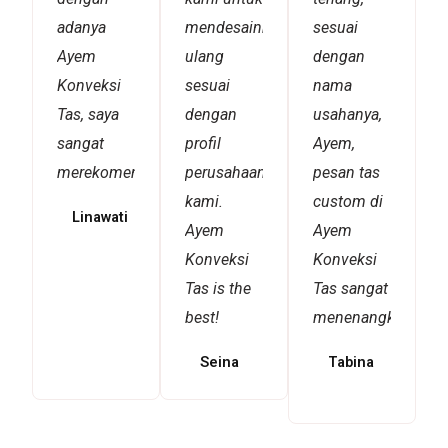
adanya
mendesainnya
sesuai
Ayem
ulang
dengan
Konveksi
sesuai
nama
Tas, saya
dengan
usahanya,
sangat
profil
Ayem,
merekomendasikannya!
perusahaan
pesan tas
kami.
custom di
Linawati
Ayem
Ayem
Konveksi
Konveksi
Tas is the
Tas sangat
best!
menenangkan!
Seina
Tabina