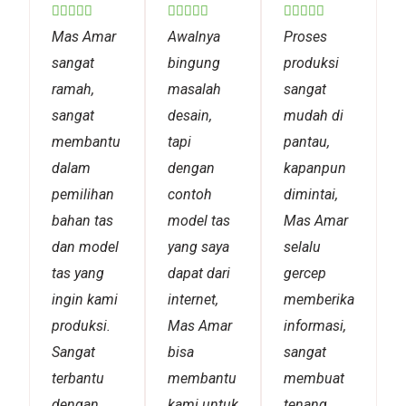
Rated
Rated
Rated















5
5
5
Mas Amar
Awalnya
Proses
out
out
out
sangat
bingung
produksi
of
of
of
ramah,
masalah
sangat
5
5
5
sangat
desain,
mudah di
membantu
tapi
pantau,
dalam
dengan
kapanpun
pemilihan
contoh
dimintai,
bahan tas
model tas
Mas Amar
dan model
yang saya
selalu
tas yang
dapat dari
gercep
ingin kami
internet,
memberikan
produksi.
Mas Amar
informasi,
Sangat
bisa
sangat
terbantu
membantu
membuat
dengan
kami untuk
tenang,