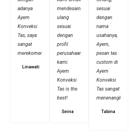
adanya
mendesainnya
sesuai
Ayem
ulang
dengan
Konveksi
sesuai
nama
Tas, saya
dengan
usahanya,
sangat
profil
Ayem,
merekomendasikannya!
perusahaan
pesan tas
kami.
custom di
Linawati
Ayem
Ayem
Konveksi
Konveksi
Tas is the
Tas sangat
best!
menenangkan!
Seina
Tabina