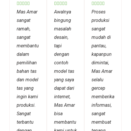
Rated
Rated
Rated















5
5
5
Mas Amar
Awalnya
Proses
out
out
out
sangat
bingung
produksi
of
of
of
ramah,
masalah
sangat
5
5
5
sangat
desain,
mudah di
membantu
tapi
pantau,
dalam
dengan
kapanpun
pemilihan
contoh
dimintai,
bahan tas
model tas
Mas Amar
dan model
yang saya
selalu
tas yang
dapat dari
gercep
ingin kami
internet,
memberikan
produksi.
Mas Amar
informasi,
Sangat
bisa
sangat
terbantu
membantu
membuat
dengan
kami untuk
tenang,