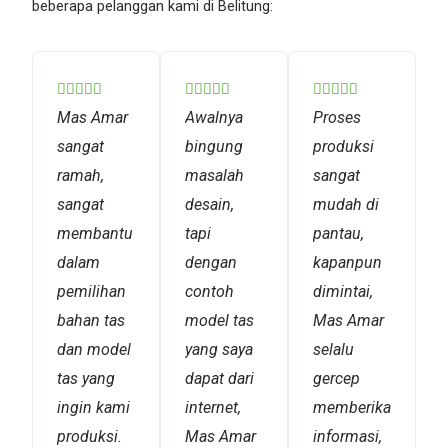
beberapa pelanggan kami di Belitung:
Rated
Rated
Rated















5
5
5
Mas Amar
Awalnya
Proses
out
out
out
sangat
bingung
produksi
of
of
of
ramah,
masalah
sangat
5
5
5
sangat
desain,
mudah di
membantu
tapi
pantau,
dalam
dengan
kapanpun
pemilihan
contoh
dimintai,
bahan tas
model tas
Mas Amar
dan model
yang saya
selalu
tas yang
dapat dari
gercep
ingin kami
internet,
memberikan
produksi.
Mas Amar
informasi,