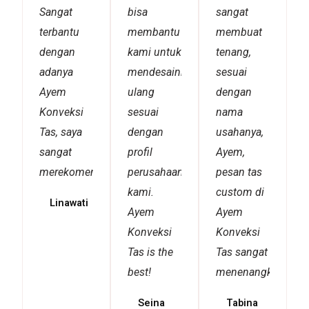
Sangat
bisa
sangat
terbantu
membantu
membuat
dengan
kami untuk
tenang,
adanya
mendesainnya
sesuai
Ayem
ulang
dengan
Konveksi
sesuai
nama
Tas, saya
dengan
usahanya,
sangat
profil
Ayem,
merekomendasikannya!
perusahaan
pesan tas
kami.
custom di
Linawati
Ayem
Ayem
Konveksi
Konveksi
Tas is the
Tas sangat
best!
menenangkan!
Seina
Tabina