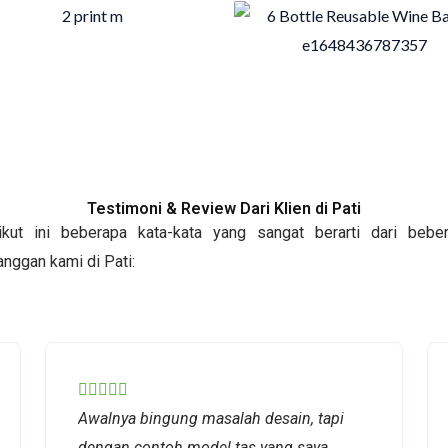
Testimoni & Review Dari Klien di Pati
ikut ini beberapa kata-kata yang sangat berarti dari bebe
anggan kami di Pati:
Rated





Awalnya bingung masalah desain, tapi
5
dengan contoh model tas yang saya
out