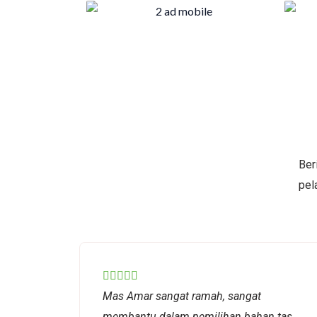
Ber
pel
Rated





Mas Amar sangat ramah, sangat
5
membantu dalam pemilihan bahan tas
out