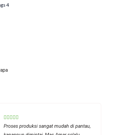
rapa
Rated





Proses produksi sangat mudah di pantau,
5
kapanpun dimintai, Mas Amar selalu
out