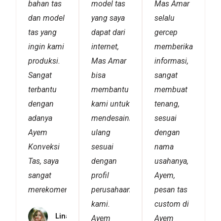
bahan tas
model tas
Mas Amar
dan model
yang saya
selalu
tas yang
dapat dari
gercep
ingin kami
internet,
memberikan
produksi.
Mas Amar
informasi,
Sangat
bisa
sangat
terbantu
membantu
membuat
dengan
kami untuk
tenang,
adanya
mendesainnya
sesuai
Ayem
ulang
dengan
Konveksi
sesuai
nama
Tas, saya
dengan
usahanya,
sangat
profil
Ayem,
merekomendasikannya!
perusahaan
pesan tas
kami.
custom di
Linawati
Ayem
Ayem