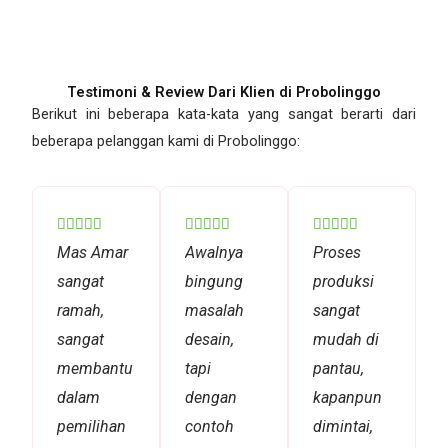
Testimoni & Review Dari Klien di Probolinggo
Berikut ini beberapa kata-kata yang sangat berarti dari
beberapa pelanggan kami di Probolinggo:
Rated
Rated
Rated















5
5
5
Mas Amar
Awalnya
Proses
out
out
out
sangat
bingung
produksi
of
of
of
ramah,
masalah
sangat
5
5
5
sangat
desain,
mudah di
membantu
tapi
pantau,
dalam
dengan
kapanpun
pemilihan
contoh
dimintai,