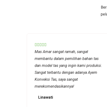
Ber
pel
Rated





Mas Amar sangat ramah, sangat
5
membantu dalam pemilihan bahan tas
out
dan model tas yang ingin kami produksi.
of
Sangat terbantu dengan adanya Ayem
5
Konveksi Tas, saya sangat
merekomendasikannya!
Linawati