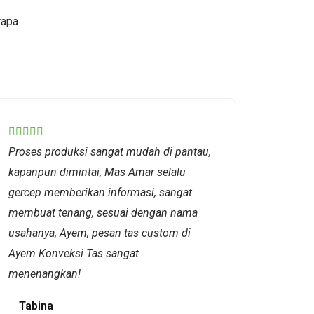
rapa
Rated





Proses produksi sangat mudah di pantau,
5
kapanpun dimintai, Mas Amar selalu
out
gercep memberikan informasi, sangat
of
membuat tenang, sesuai dengan nama
5
usahanya, Ayem, pesan tas custom di
Ayem Konveksi Tas sangat
menenangkan!
Tabina