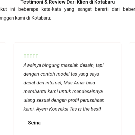
Testimoni & Review Dari Klien di Kotabaru
ikut ini beberapa kata-kata yang sangat berarti dari bebe
anggan kami di Kotabaru:
Rated





Awalnya bingung masalah desain, tapi
5
dengan contoh model tas yang saya
out
dapat dari internet, Mas Amar bisa
of
membantu kami untuk mendesainnya
5
ulang sesuai dengan profil perusahaan
kami. Ayem Konveksi Tas is the best!
Seina