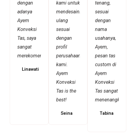
dengan
kami untuk
tenang,
adanya
mendesainnya
sesuai
Ayem
ulang
dengan
Konveksi
sesuai
nama
Tas, saya
dengan
usahanya,
sangat
profil
Ayem,
merekomendasikannya!
perusahaan
pesan tas
kami.
custom di
Linawati
Ayem
Ayem
Konveksi
Konveksi
Tas is the
Tas sangat
best!
menenangkan!
Seina
Tabina