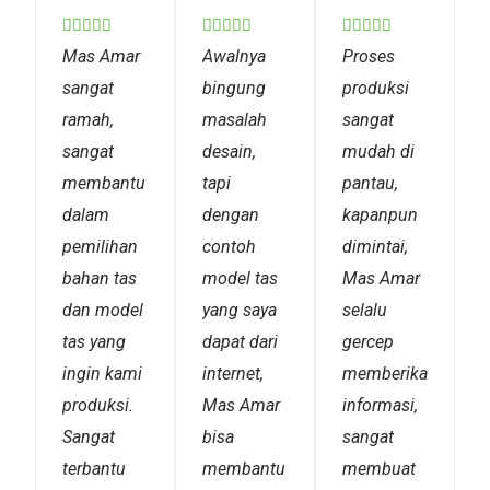
Rated
Rated
Rated















5
5
5
Mas Amar
Awalnya
Proses
out
out
out
sangat
bingung
produksi
of
of
of
ramah,
masalah
sangat
5
5
5
sangat
desain,
mudah di
membantu
tapi
pantau,
dalam
dengan
kapanpun
pemilihan
contoh
dimintai,
bahan tas
model tas
Mas Amar
dan model
yang saya
selalu
tas yang
dapat dari
gercep
ingin kami
internet,
memberikan
produksi.
Mas Amar
informasi,
Sangat
bisa
sangat
terbantu
membantu
membuat