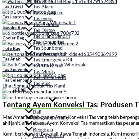
Tas Mika
Tas Blacu
Tas Travel
Tas Organizer
Tas Laptop
Tas event
Tas Promosi
Goodie Bag
Tas Distro
Tas Brand Sendiri
Cooler Bag
Tas Komunitas
Tas Spunbond
Tote Bag
Tas Umroh Haji
Tas Emergency Kit
Tas Anak
Tas Study Tour
Tas Souvenir
Tas Medis
Tas Futsal Serut
Tas Selempang
Tas P3K
Lihat Semua Produk Tas Kami
Lokasi
Tentang Ayem Konveksi Tas: Produsen T
Bali
Mas Amar adalah owner Ayem Konveksi Tas yang telah berpengal
Bangka Belitung
ahli jahit, ahli sablon, Ayem Konveksi Tas memastikan tas pesana
Banten
Bengkulu
Kami berlokasi di Boyolali, Jawa Tengah Indonesia. Kami mener
DI Yogyakarta