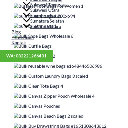
Sulawesi Tenggara
Sulawesi Utara
Sumatera Barat
Sumatera Selatan
Sumatera Utara
Blog
Pemesanan
Kontak
WA: 082221266401