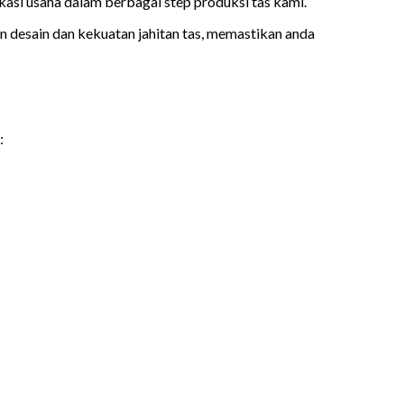
asi usaha dalam berbagai step produksi tas kami.
ian desain dan kekuatan jahitan tas, memastikan anda
: