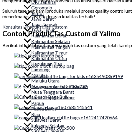
mengembangkan industri konveksi tas khususnya di daerah kami 
DKI Jakarta
Gorontalo
Seluruh tas yang kami produksi melalui proses quality control un
Jambi
menerima tas custom dengan kualitas terbaik!
Jawa Barat
Jawa Tengah
Konsultasi Produksi Tas Custom
Jawa Timur
Contoh Produk Tas Custom di Yalimo
Kalimantan Barat
Kalimantan Selatan
Berikut ini adalah beberapa contoh tas custom yang telah kami p
Kalimantan Tengah
Kalimantan Timur
Kalimantan Utara
Kepulauan Riau
Lampung
Maluku
Maluku Utara
Nanggroe Aceh Darussalam
Nusa Tenggara Barat
Nusa Tenggara Timur
Papua
Papua Barat
Riau
Sulawesi Barat
Sulawesi Selatan
Sulawesi Tengah