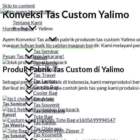
Skip to content
Konveksi Tas Custom Yalimo
Tentang Kami
Home
»
Papua
»
Yalimo
Produk
Ayem Konveksi Tas adalah pabrik produsen tas custom Yalimo untuk
maupun tulisan baik itu sablon maupun bordir. Kami melayani pe
Tas Seminar
Pesan Tas Custom Sekarang!
Ransel
Tas Wanita
Produk Pabrik Tas Custom di Yalimo
Tas Sekolah
Tas Travel
Tas Laptop
Sebagai pengrajin tas teraik di Indonesia, kami memproduksi berb
Goodie Bag
Berikut ini adalah beberapa contoh jenis tas yang kami produksi 
Cooler Bag
Tas Anak
Tas Seminar
Tas Souvenir
Tas Selempang
Ransel
Tote Bag
Tas Kantor
Tas Wanita
Tas Olahraga
Tas Kosmetik
Tas Sekolah