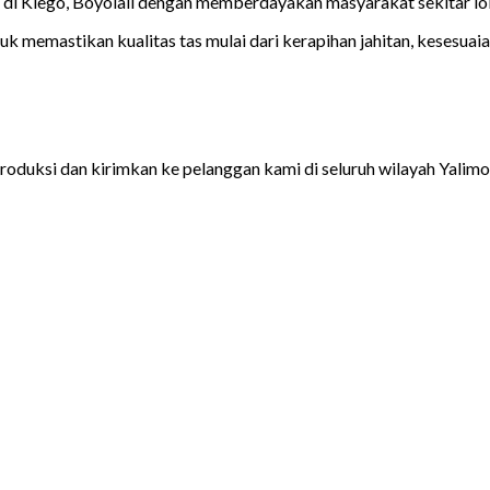
di Klego, Boyolali dengan memberdayakan masyarakat sekitar lok
tuk memastikan kualitas tas mulai dari kerapihan jahitan, kesesua
roduksi dan kirimkan ke pelanggan kami di seluruh wilayah Yalimo