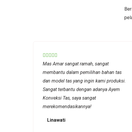
Ber
pel
Rated





Mas Amar sangat ramah, sangat
5
membantu dalam pemilihan bahan tas
out
dan model tas yang ingin kami produksi.
of
Sangat terbantu dengan adanya Ayem
5
Konveksi Tas, saya sangat
merekomendasikannya!
Linawati