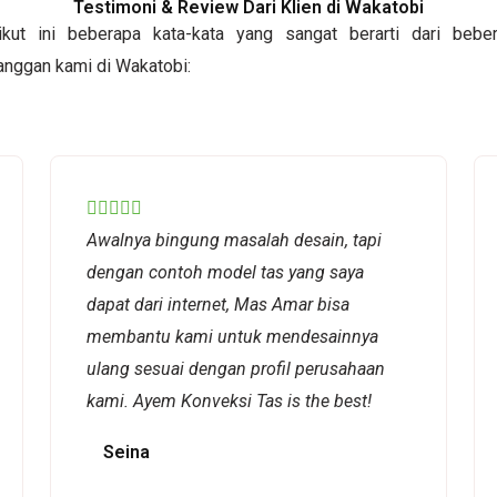
Testimoni & Review Dari Klien di Wakatobi
ikut ini beberapa kata-kata yang sangat berarti dari bebe
anggan kami di Wakatobi:
Rated





Awalnya bingung masalah desain, tapi
5
dengan contoh model tas yang saya
out
dapat dari internet, Mas Amar bisa
of
membantu kami untuk mendesainnya
5
ulang sesuai dengan profil perusahaan
kami. Ayem Konveksi Tas is the best!
Seina