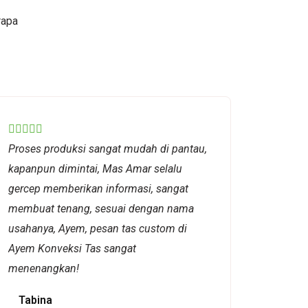
rapa
Rated





Proses produksi sangat mudah di pantau,
5
kapanpun dimintai, Mas Amar selalu
out
gercep memberikan informasi, sangat
of
membuat tenang, sesuai dengan nama
5
usahanya, Ayem, pesan tas custom di
Ayem Konveksi Tas sangat
menenangkan!
Tabina