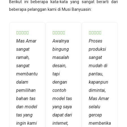
Berikut ini beberapa kata-kata yang sangat berarti dari
beberapa pelanggan kami di Musi Banyuasin:
Rated
Rated
Rated















5
5
5
Mas Amar
Awalnya
Proses
out
out
out
sangat
bingung
produksi
of
of
of
ramah,
masalah
sangat
5
5
5
sangat
desain,
mudah di
membantu
tapi
pantau,
dalam
dengan
kapanpun
pemilihan
contoh
dimintai,
bahan tas
model tas
Mas Amar
dan model
yang saya
selalu
tas yang
dapat dari
gercep
ingin kami
internet,
memberikan