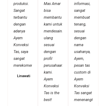
produksi.
Mas Amar
informasi,
Sangat
bisa
sangat
terbantu
membantu
membuat
dengan
kami untuk
tenang,
adanya
mendesainnya
sesuai
Ayem
ulang
dengan
Konveksi
sesuai
nama
Tas, saya
dengan
usahanya,
sangat
profil
Ayem,
merekomendasikannya!
perusahaan
pesan tas
kami.
custom di
Linawati
Ayem
Ayem
Konveksi
Konveksi
Tas is the
Tas sangat
best!
menenangkan!