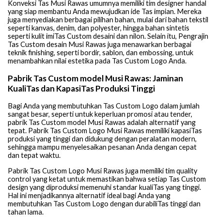
Konveksi Tas Musi Rawas umumnya memiliki tim designer handal
yang siap membantu Anda mewujudkan ide Tas impian. Mereka
juga menyediakan berbagai pilihan bahan, mulai dari bahan tekstil
seperti kanvas, denim, dan polyester, hingga bahan sintetis
seperti kulit imiTas Custom desaini dan nilon. Selain itu, Pengrajin
Tas Custom desain Musi Rawas juga menawarkan berbagai
teknik finishing, seperti bordir, sablon, dan embossing, untuk
menambahkan nilai estetika pada Tas Custom Logo Anda.
Pabrik Tas Custom model Musi Rawas: Jaminan
KualiTas dan KapasiTas Produksi Tinggi
Bagi Anda yang membutuhkan Tas Custom Logo dalam jumlah
sangat besar, seperti untuk keperluan promosi atau tender,
pabrik Tas Custom model Musi Rawas adalah alternatif yang
tepat. Pabrik Tas Custom Logo Musi Rawas memiliki kapasiTas
produksi yang tinggi dan didukung dengan peralatan modern,
sehingga mampu menyelesaikan pesanan Anda dengan cepat
dan tepat waktu.
Pabrik Tas Custom Logo Musi Rawas juga memiliki tim quality
control yang ketat untuk memastikan bahwa setiap Tas Custom
design yang diproduksi memenuhi standar kualiTas yang tinggi.
Hal ini menjadikannya alternatif ideal bagi Anda yang
membutuhkan Tas Custom Logo dengan durabiliTas tinggi dan
tahan lama.