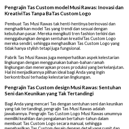
Pengrajin Tas Custom model Musi Rawas: Inovasi dan
KreativiTas Tanpa BaTas Custom Logo
Pembuat Tas Musi Rawas tak henti-hentinya berinovasi dan
menghadirkan model Tas yang trendi dan sesuai dengan
kebutuhan pasar. Mereka mengikuti tren fashion terkini dan
menggabungkan dengan sentuhan kreativiTas Custom Logo
mereka sendiri, sehingga menghasilkan Tas Custom Logo yang
tidak hanya stylish tetapi juga fungsional.
Pabrik Tas Musi Rawas juga memperhatikan aspek kelestarian
lingkungan dengan menggunakan bahan-bahan ramah
lingkungan dan menerapkan proses produksi yang berkelanjutan.
Hal ini menjadikannya pilihan ideal bagi Anda yang ingin
berkontribusi terhadap kelestarian lingkungan.
Pengrajin Tas Custom design Musi Rawas: Sentuhan
Seni dan Keunikan yang Tak Tertandingi
Bagi Anda yang mencari Tas dengan sentuhan seni dan keunikan
yang tak tertandingi, pengrajin Tas Musi Rawas adalah
jawabannya. Pengrajin Tas Custom Logo Musi Rawas umumnya
memiliki keahlian dan pengalaman bertahun-tahun dalam
membuat Tas Custom Logo secara manual, sehingga
menghasilkan Tas Custom desain dengan detail yang rumit dan