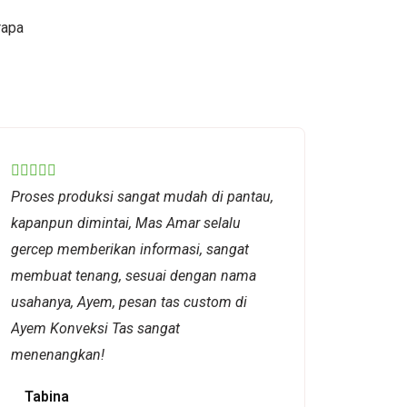
rapa
Rated





Proses produksi sangat mudah di pantau,
5
kapanpun dimintai, Mas Amar selalu
out
gercep memberikan informasi, sangat
of
membuat tenang, sesuai dengan nama
5
usahanya, Ayem, pesan tas custom di
Ayem Konveksi Tas sangat
menenangkan!
Tabina